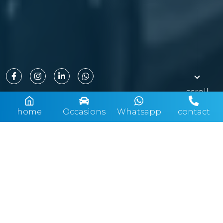
scroll
home
Occasions
Whatsapp
contact
Verkoop
Wij zijn een bij de BOVAG aangesloten Bosch Car
Service, wij selecteren ons aanbod zorgvuldig. U
bent bij ons op de juiste plek voor de aanschaf
van jong gebruikte, al dan niet nieuwe auto’s en