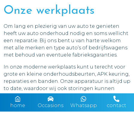
Onze werkplaats
Om lang en plezierig van uw auto te genieten
heeft uw auto onderhoud nodig en soms wellicht
een reparatie. Bij ons bent u van harte welkom
met alle merken en type auto’s of bedrijfswagens
met behoud van eventuele fabrieksgaranties.
In onze moderne werkplaats kunt u terecht voor
grote en kleine onderhoudsbeurten, APK keuring,
reparaties en banden. Onze apparatuur is altijd up
to date, waardoor wij ook storingen kunnen
uitlezen en oplossen.
home
Occasions
Whatsapp
contact
Wij hanteren een uniform prijsbeleid voor
onderhoud en reparatie. Er wordt altijd met u
vooraf een duidelijke prijsopgave gemaakt zodat
u achter niet voor een onaangename verassing