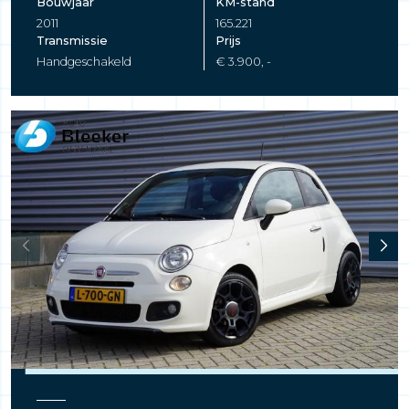
Bouwjaar
KM-stand
2011
165.221
Transmissie
Prijs
Handgeschakeld
€ 3.900, -