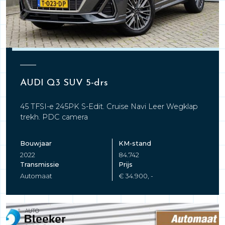
AUDI Q3 SUV 5-drs
45 TFSI-e 245PK S-Edit. Cruise Navi Leer Wegklap
trekh. PDC camera
Bouwjaar
KM-stand
2022
84.742
Transmissie
Prijs
Automaat
€ 34.900, -