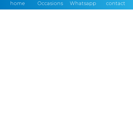
home
Occasions
Whatsapp
contact
Bouwjaar
KM-stand
2022
93.049
Transmissie
Prijs
Handgeschakeld
€ 10.400, -