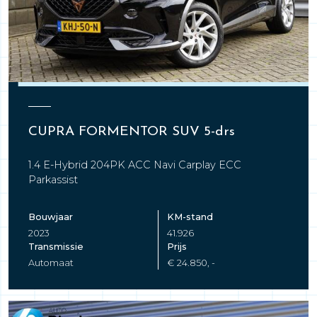
CUPRA FORMENTOR SUV 5-drs
1.4 E-Hybrid 204PK ACC Navi Carplay ECC
Parkassist
Bouwjaar
KM-stand
2023
41.926
Transmissie
Prijs
Automaat
€ 24.850, -