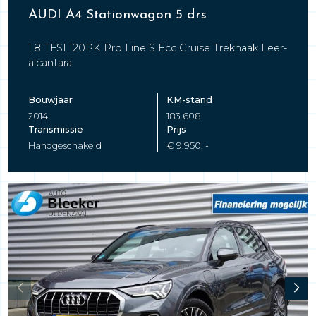
AUDI A4 Stationwagon 5 drs
1.8 TFSI 120PK Pro Line S Ecc Cruise Trekhaak Leer-
alcantara
Bouwjaar
KM-stand
2014
183.608
Transmissie
Prijs
Handgeschakeld
€ 9.950, -