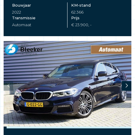
Bouwjaar
KM-stand
2022
62.366
Transmissie
Prijs
Automaat
€ 23.900, -