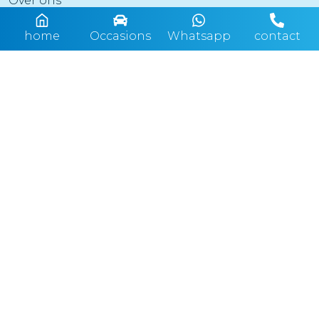
Over ons
Vacatures
home
Occasions
Whatsapp
contact
Contact
Adresgegevens
Auto Bleeker Oldenzaal